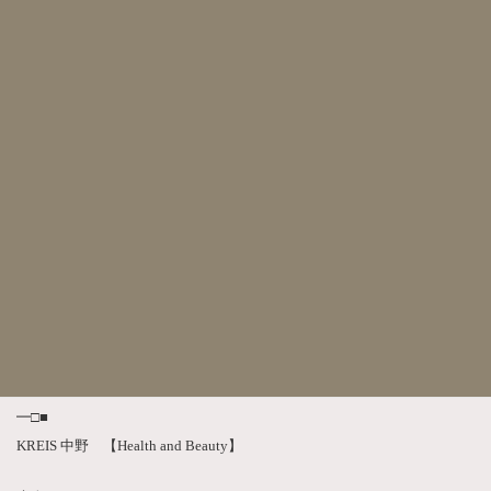
「光フェイシャル」は「レーザー」と比較して
・痛みが少ない
・ダウンタイムが無い
スキンケア感覚で行う事ができる最先端のプログラムです(o^^o)
細かい光をたっぷりと肌にゆきわたらせ
コラーゲンの生成を促進し内側からピンと弾力のある
引き締まった肌に導きます♪
☆冬の乾燥に負けないお肌づくり☆
BBLフェイシャルおすすめです!
■□━━━━━━━━━━━━━━━━━━━━━━━━━━━━━━
━□■
KREIS 中野 【Health and Beauty】